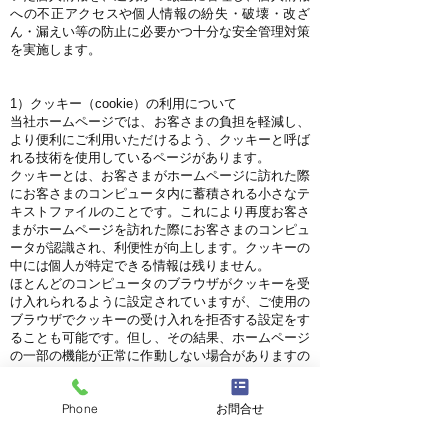
への不正アクセスや個人情報の紛失・破壊・改ざ
ん・漏えい等の防止に必要かつ十分な安全管理対策
を実施します。
1）クッキー（cookie）の利用について
当社ホームページでは、お客さまの負担を軽減し、
より便利にご利用いただけるよう、クッキーと呼ば
れる技術を使用しているページがあります。
クッキーとは、お客さまがホームページに訪れた際
にお客さまのコンピュータ内に蓄積される小さなテ
キストファイルのことです。これにより再度お客さ
まがホームページを訪れた際にお客さまのコンピュ
ータが認識され、利便性が向上します。クッキーの
中には個人が特定できる情報は残りません。
ほとんどのコンピュータのブラウザがクッキーを受
け入れられるように設定されていますが、ご使用の
ブラウザでクッキーの受け入れを拒否する設定をす
ることも可能です。但し、その結果、ホームページ
の一部の機能が正常に作動しない場合がありますの
でご了承ください。
Phone
お問合せ
2）他サイトのリンクについて
当社ホームページには、お客さまに対し、有用な情