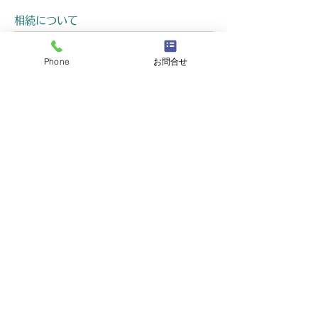
相続について
相続関連では遺産分割、相続放棄、遺言書作成や生
前贈与、遺留分請求など行います。
Phone
お問合せ
相続･遺言に関して分からないことが有りましたら
ご相談ください。
遺言書の作成する為に、必要なアドバイスをお願い
したい。
相続内容について納得がいかず話がまとまらない。
自分が亡くなった後の相続に備えたい。
財産･相続人が分からない。
相続を放棄したいので手伝ってほしい。
財産分割協議書を作成したい。
不動産財産分与で困っている。
川上総合法律事務所
北海道旭川市の
〒070-0028
北海道旭川市東8条1丁目5-3 MYKビル2階
TEL:
0166-73-3490
©2022 川上総合法律事務所.All Rights Reserved.