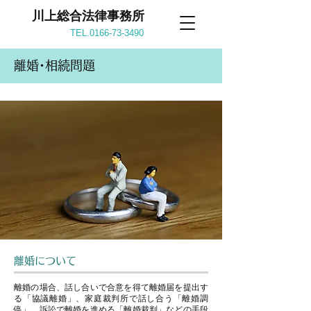
川上総合法律事務所
TEL.0166-73-3490
離婚･相続問題
離婚について
離婚の場合、話し合いで合意を得て離婚届を提出す
る「協議離婚」、家庭裁判所で話し合う「離婚調
停」、訴訟で離婚を進める「離婚裁判」などの手段