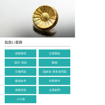
取扱い業務
債務整理
交通事故
遺言･相続
離婚
労働問題
高齢者･障害者問題
建築紛争
刑事事件
債権回収
企業顧問
その他